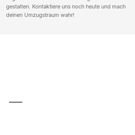
gestalten. Kontaktiere uns noch heute und mach
deinen Umzugstraum wahr!
UMZUGSKÖNIG HUBER GÜTERSLOH
Ihr Umzug oder
Transport
Sparen Sie bis zu 100€ bei Anfrage
Abwicklung innerhalb von 24 Stunden