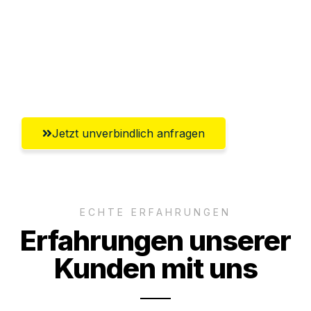
Versichert bis zu 7.500€
Ggf. komplette Zollabwicklung inklusive
Umfassender Kundensupport aus
Gütersloh
Jetzt unverbindlich anfragen
ECHTE ERFAHRUNGEN
Erfahrungen unserer
Kunden mit uns