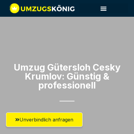
Umzug Gütersloh​ Cesky
Krumlov: Günstig &
professionell​
Unverbindlich anfragen