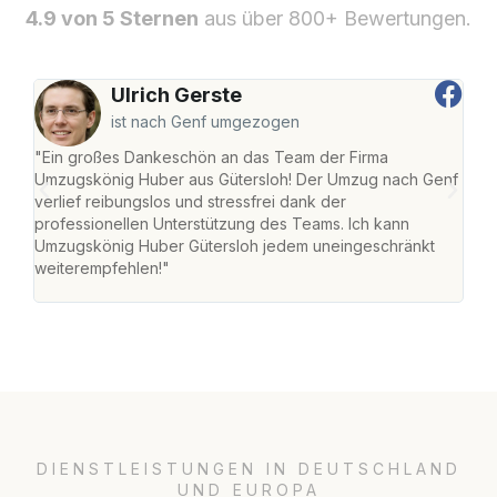
4.9 von 5 Sternen
aus über 800+ Bewertungen.
Ulrich Gerste
ist nach Genf umgezogen
"Ein großes Dankeschön an das Team der Firma
"Die
Umzugskönig Huber aus Gütersloh! Der Umzug nach Genf
mei
verlief reibungslos und stressfrei dank der
Team
professionellen Unterstützung des Teams. Ich kann
habe
Umzugskönig Huber Gütersloh jedem uneingeschränkt
an m
weiterempfehlen!"
groß
DIENSTLEISTUNGEN IN DEUTSCHLAND
UND EUROPA