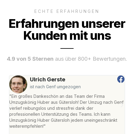
ECHTE ERFAHRUNGEN
Erfahrungen unserer
Kunden mit uns
4.9 von 5 Sternen
aus über 800+ Bewertungen.
Ulrich Gerste
ist nach Genf umgezogen
"Ein großes Dankeschön an das Team der Firma
"Die
Umzugskönig Huber aus Gütersloh! Der Umzug nach Genf
mei
verlief reibungslos und stressfrei dank der
Team
professionellen Unterstützung des Teams. Ich kann
habe
Umzugskönig Huber Gütersloh jedem uneingeschränkt
an m
weiterempfehlen!"
groß