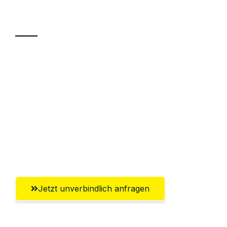
Transport
Sparen Sie bis zu 100€ bei Anfrage
Abwicklung innerhalb von 24 Stunden
Versichert bis zu 7.500€
Ggf. komplette Zollabwicklung inklusive
Umfassender Kundensupport aus
Gütersloh
Jetzt unverbindlich anfragen