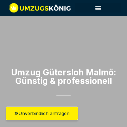
Umzug Gütersloh​ Malmö:
Günstig & professionell​
Unverbindlich anfragen