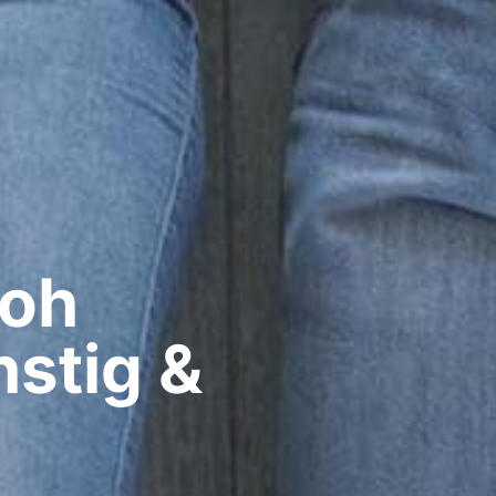
oh​
stig &