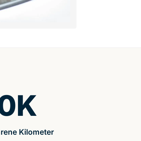
0
K
rene Kilometer