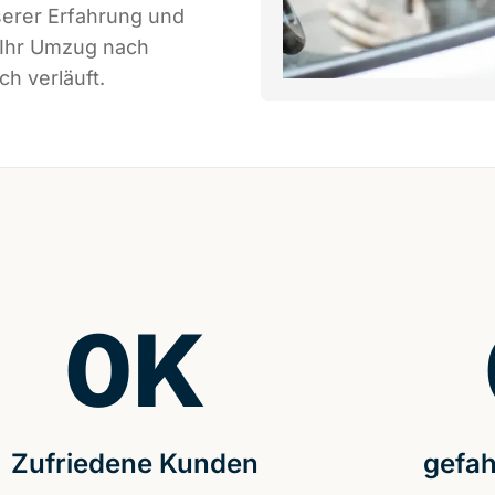
serer Erfahrung und
 Ihr Umzug nach
h verläuft.
0
K
Zufriedene Kunden
gefah