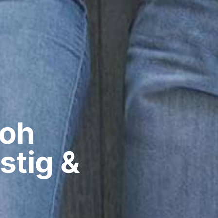
oh​
stig &