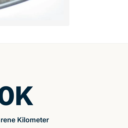
0
K
rene Kilometer