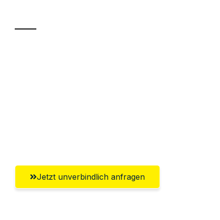
Transport
Sparen Sie bis zu 100€ bei Anfrage
Abwicklung innerhalb von 24 Stunden
Versichert bis zu 7.500€
Ggf. komplette Zollabwicklung inklusive
Umfassender Kundensupport aus
Gütersloh
Jetzt unverbindlich anfragen