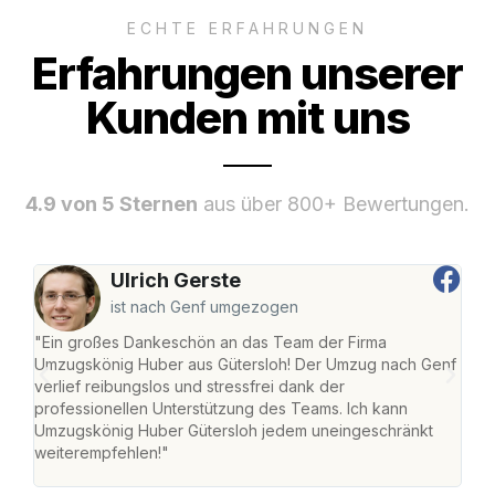
ECHTE ERFAHRUNGEN
Erfahrungen unserer
Kunden mit uns
4.9 von 5 Sternen
aus über 800+ Bewertungen.
Ulrich Gerste
ist nach Genf umgezogen
"Ein großes Dankeschön an das Team der Firma
"Die
Umzugskönig Huber aus Gütersloh! Der Umzug nach Genf
mei
verlief reibungslos und stressfrei dank der
Team
professionellen Unterstützung des Teams. Ich kann
habe
Umzugskönig Huber Gütersloh jedem uneingeschränkt
an m
weiterempfehlen!"
groß